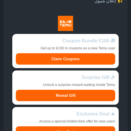
إعلان مُمول
🎁 €100 Coupon Bundle
Get up to €100 in coupons as a new Temu user.
Claim Coupons
🎉 Surprise Gift
Unlock a surprise reward waiting inside Temu.
Reveal Gift
🔥 Exclusive Deal
Access a special limited-time offer for new users.