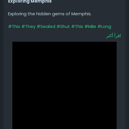
Exploring Memphis
Exploring the hidden gems of Memphis.
#This
#They
#Sealed
#Shut
#This
#Mile
#Long
#Cave
اقرأ أكثر